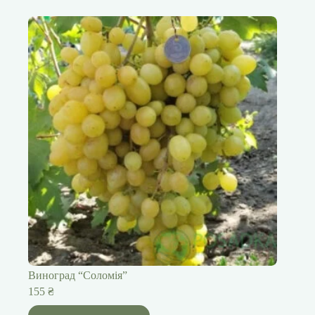
Виноград “Соломія”
155
₴