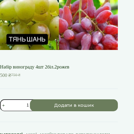
Набір винограду 4шт 2біл.2рожев
500
₴
750
₴
Оригінальна
Поточна
ціна:
ціна:
750 ₴.
500 ₴.
Набір
Додати в кошик
винограду
4шт
2біл.2рожев
кількість