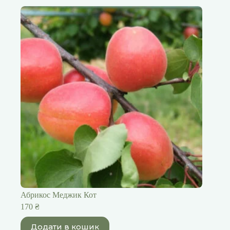
Абрикос Меджик Кот
170
₴
Додати в кошик