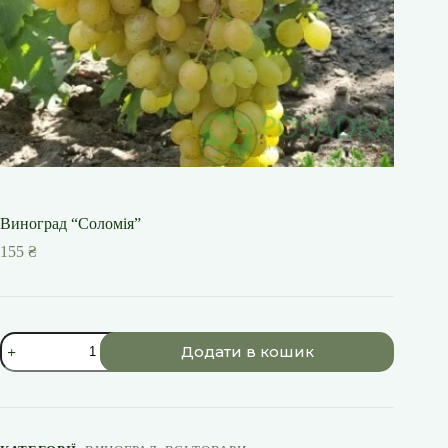
Виноград “Соломія”
155
₴
Виноград
Додати в кошик
"Соломія"
кількість