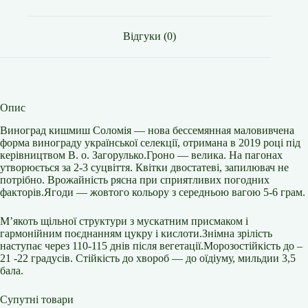
Відгуки (0)
Опис
Виноград кишмиш Соломія — нова бессемянная маловивчена
форма винограду української селекції, отримана в 2019 році під
керівництвом В. о. Загорулько.Гроно — велика. На пагонах
утворюється за 2-3 суцвіття. Квітки двостатеві, запилювач не
потрібно. Врожайність рясна при сприятливих погодних
факторів.Ягоди — жовтого кольору з середньою вагою 5-6 грам.
М’якоть щільної структури з мускатним присмаком і
гармонійним поєднанням цукру і кислоти.Знімна зрілість
наступає через 110-115 днів після вегетації.Морозостійкість до –
21 -22 градусів. Стійкість до хвороб — до оїдіуму, мильдии 3,5
бала.
Супутні товари