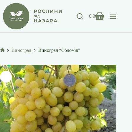
Перейти
до
вмісту
0
₴
Кошик
Виноград
Виноград “Соломія”
Головна