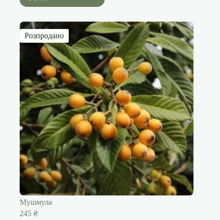
Розпродано
Мушмула
245
₴