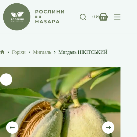
Перейти
до
вмісту
0
₴
Кошик
Горіхи
Мигдаль
Мигдаль НІКІТСЬКИЙ
Головна