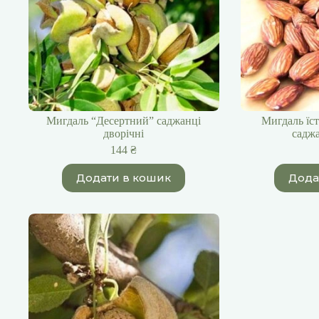
Мигдаль “Десертний” саджанці
Мигдаль їс
дворічні
саджа
144
₴
Додати в кошик
Дода