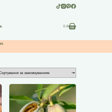
к
0
₴
Кошик
er.