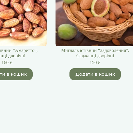
тівний “Амаретто”,
Мигдаль їстівний “Задоволення”.
нці дворічні
Саджанці дворічні
160
₴
150
₴
ти в кошик
Додати в кошик