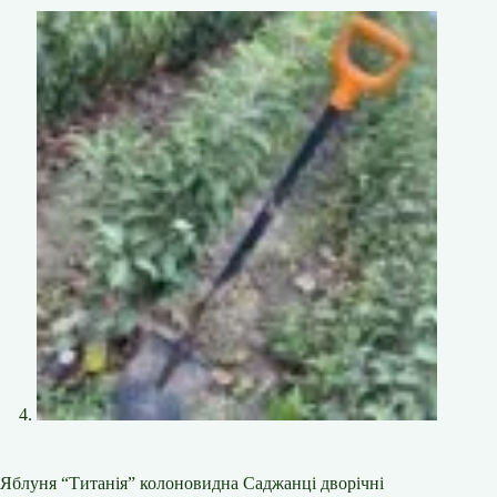
Яблуня “Титанія” колоновидна Саджанці дворічні