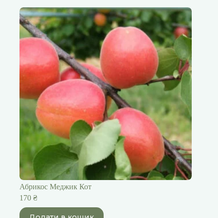
Абрикос Меджик Кот
170
₴
Додати в кошик