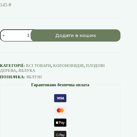
145
₴
Яблуня
Додати в кошик
"Титанія"
колоновидна
Саджанці
дворічні
кількість
КАТЕГОРІЇ:
ВСІ ТОВАРИ
,
КОЛОНОВИДНІ
,
ПЛОДОВІ
ДЕРЕВА
,
ЯБЛУКА
ПОЗНАЧКА:
ЯБЛУНІ
Гарантовано безпечна оплата