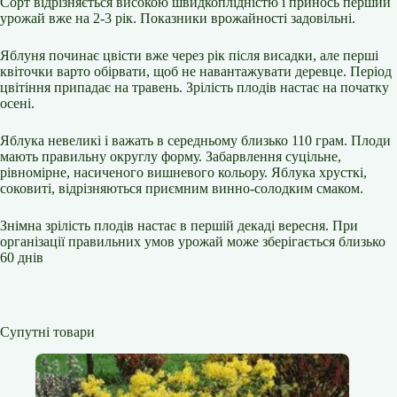
Сорт відрізняється високою швидкоплідністю і принось перший
урожай вже на 2-3 рік. Показники врожайності задовільні.
Яблуня починає цвісти вже через рік після висадки, але перші
квіточки варто обірвати, щоб не навантажувати деревце. Період
цвітіння припадає на травень. Зрілість плодів настає на початку
осені.
Яблука невеликі і важать в середньому близько 110 грам. Плоди
мають правильну округлу форму. Забарвлення суцільне,
рівномірне, насиченого вишневого кольору. Яблука хрусткі,
соковиті, відрізняються приємним винно-солодким смаком.
Знімна зрілість плодів настає в першій декаді вересня. При
організації правильних умов урожай може зберігається близько
60 днів
Супутні товари