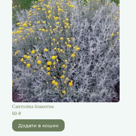
Сантоліна блакитна
60
₴
Додати в кошик