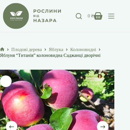
Перейти
до
вмісту
0
₴
Кошик
Плодові дерева
Яблука
Колоновидні
Головна
Яблуня “Титанія” колоновидна Саджанці дворічні