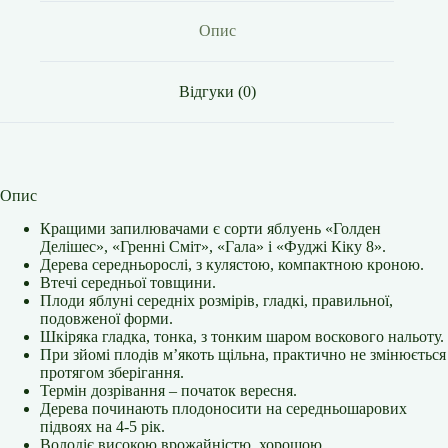
Опис
Відгуки (0)
Опис
Кращими запилювачами є сорти яблуень «Голден
Делішес», «Гренні Сміт», «Гала» і «Фуджі Кіку 8».
Дерева середньорослі, з кулястою, компактною кроною.
Втечі середньої товщини.
Плоди яблуні середніх розмірів, гладкі, правильної,
подовженої форми.
Шкіряка гладка, тонка, з тонким шаром воскового нальоту.
При зйомі плодів м’якоть щільна, практично не змінюється
протягом зберігання.
Термін дозрівання – початок вересня.
Дерева починають плодоносити на середньошарових
підвоях на 4-5 рік.
Володіє високою врожайністю, хорошою