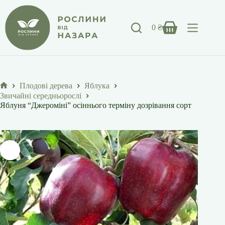
Перейти
до
вмісту
0
₴
Кошик
Плодові дерева
Яблука
Головна
Звичайні середньорослі
Яблуня “Джероміні” осіннього терміну дозрівання сорт