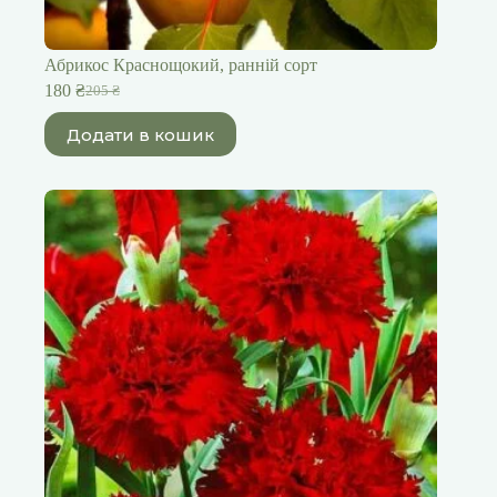
Абрикос Краснощокий, ранній сорт
180
₴
205
₴
Оригінальна
Поточна
ціна:
ціна:
Додати в кошик
205 ₴.
180 ₴.