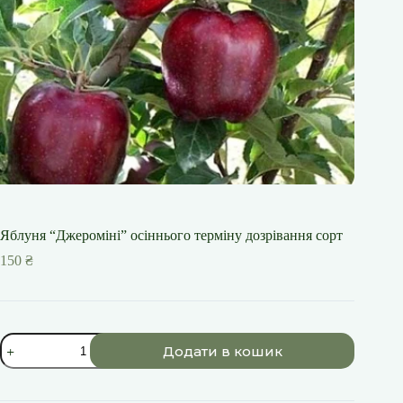
Яблуня “Джероміні” осіннього терміну дозрівання сорт
150
₴
Яблуня
Додати в кошик
"Джероміні"
осіннього
терміну
дозрівання