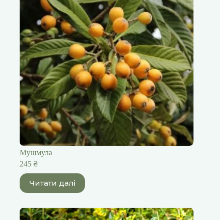
Мушмула
245
₴
Читати далі