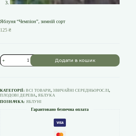
Яблуня “Чемпіон”, зимній сорт
125
₴
Яблуня
Додати в кошик
"Чемпіон",
зимній
сорт
кількість
КАТЕГОРІЇ:
ВСІ ТОВАРИ
,
ЗВИЧАЙНІ СЕРЕДНЬОРОСЛІ
,
ПЛОДОВІ ДЕРЕВА
,
ЯБЛУКА
ПОЗНАЧКА:
ЯБЛУНІ
Гарантовано безпечна оплата