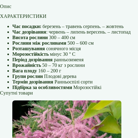
Опис
ХАРАКТЕРИСТИКИ
Час посадки:
березень – травень серпень. – жовтень
Час дозрівання
: червень – липень вересень. – листопад
Висота рослини
300 – 400 см
Рослини між рослинами
500 – 600 см
Розташування
сонячного місця
Морозостійкість
мінус 30 ° С
Період дозрівання
ранньозименя
Врожайність
50 – 70 кг з рослини
Вага плоду
160 – 200 г
Групи рослин
Плодові дерева
Термін дозрівання
Ранньоспілі сорти
Підбірка за особливостями
Морозостійкі
Супутні товари