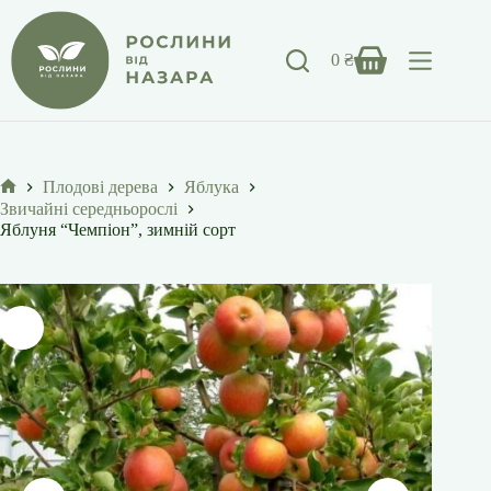
Перейти
до
вмісту
0
₴
Кошик
Плодові дерева
Яблука
Головна
Звичайні середньорослі
Яблуня “Чемпіон”, зимній сорт