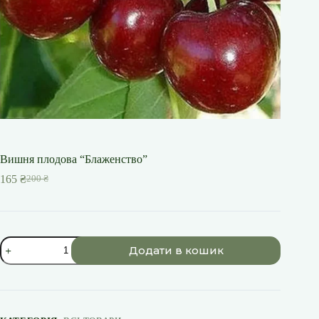
Вишня плодова “Блаженство”
165
₴
200
₴
Оригінальна
Поточна
ціна:
ціна:
200 ₴.
165 ₴.
Вишня
Додати в кошик
плодова
"Блаженство"
кількість