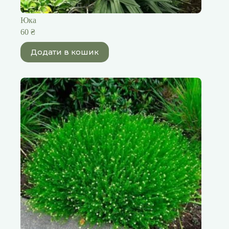
Юка
60
₴
Додати в кошик