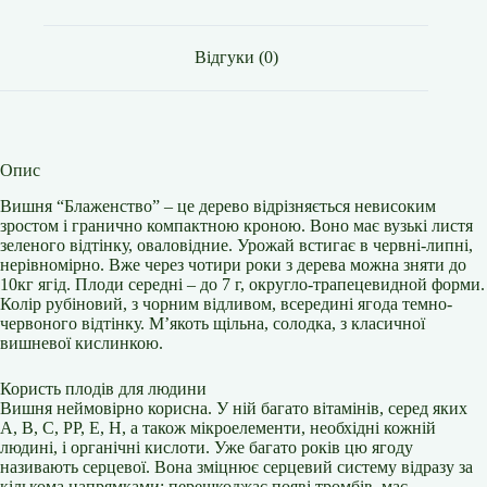
Відгуки (0)
Опис
Вишня “Блаженство” – це дерево відрізняється невисоким
зростом і гранично компактною кроною. Воно має вузькі листя
зеленого відтінку, оваловідние. Урожай встигає в червні-липні,
нерівномірно. Вже через чотири роки з дерева можна зняти до
10кг ягід. Плоди середні – до 7 г, округло-трапецевидной форми.
Колір рубіновий, з чорним відливом, всередині ягода темно-
червоного відтінку. М’якоть щільна, солодка, з класичної
вишневої кислинкою.
Користь плодів для людини
Вишня неймовірно корисна. У ній багато вітамінів, серед яких
А, В, С, РР, Е, Н, а також мікроелементи, необхідні кожній
людині, і органічні кислоти. Уже багато років цю ягоду
називають серцевої. Вона зміцнює серцевий систему відразу за
кількома напрямками: перешкоджає появі тромбів, має