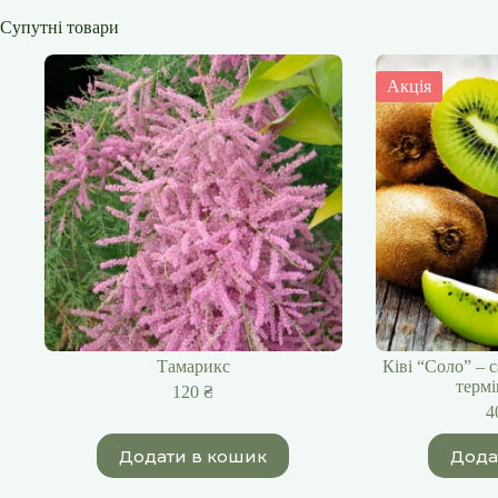
Супутні товари
Акція
Тамарикс
Ківі “Cоло” – 
термі
120
₴
4
Додати в кошик
Дода