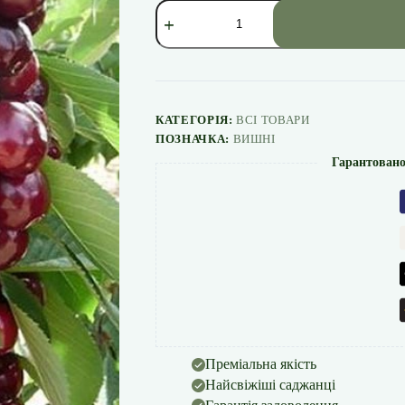
Вишня
Ексклюзив
колоновидна
кількість
КАТЕГОРІЯ:
ВСІ ТОВАРИ
ПОЗНАЧКА:
ВИШНІ
Гарантовано
Преміальна якість
Найсвіжіші саджанці