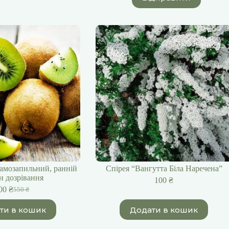
самозапильний, ранній
Спірея “Вангутта Біла Наречена”
н дозрівання
100
₴
00
₴
550
₴
Оригінальна
Поточна
ціна:
ціна:
ти в кошик
Додати в кошик
550 ₴.
400 ₴.