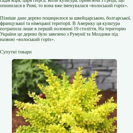
садів Кіра, царя Персії. Коли культура, привезена з Греції, що
опинилася в Римі, то вона вже іменувалася «волоський горіх».
Пізніше дане дерево поширилося за швейцарською, болгарської,
французької та німецької території. В Америку ця культура
потрапила лише в першій половині 19 століття. На територію
України це дерево було завезено з Румунії та Молдови під
назвою «волоський горіх».
Супутні товари