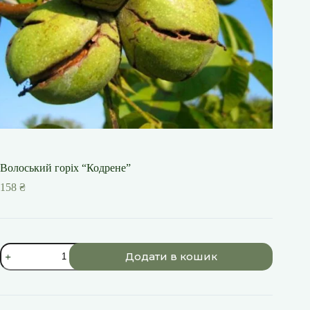
Волоський горіх “Кодрене”
158
₴
Волоський
Додати в кошик
горіх
"Кодрене"
кількість