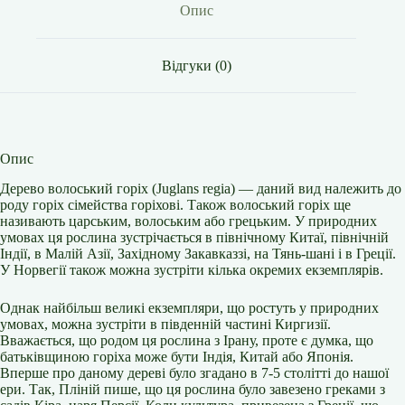
Опис
Відгуки (0)
Опис
Дерево волоський горіх (Juglans regia) — даний вид належить до
роду горіх сімейства горіхові. Також волоський горіх ще
називають царським, волоським або грецьким. У природних
умовах ця рослина зустрічається в північному Китаї, північній
Індії, в Малій Азії, Західному Закавказзі, на Тянь-шані і в Греції.
У Норвегії також можна зустріти кілька окремих екземплярів.
Однак найбільш великі екземпляри, що ростуть у природних
умовах, можна зустріти в південній частині Киргизії.
Вважається, що родом ця рослина з Ірану, проте є думка, що
батьківщиною горіха може бути Індія, Китай або Японія.
Вперше про даному дереві було згадано в 7-5 столітті до нашої
ери. Так, Пліній пише, що ця рослина було завезено греками з