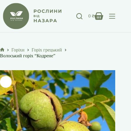
Перейти
до
вмісту
0
₴
Кошик
Горіхи
Горіх грецький
Головна
Волоський горіх “Кодрене”