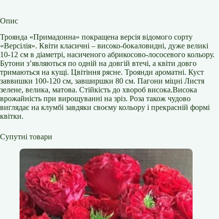
Опис
Троянда «Примадонна» покращена версія відомого сорту
«Версілія». Квіти класичні – високо-бокаловидні, дуже великі
10-12 см в діаметрі, насиченого абрикосово-лососевого кольору.
Бутони з’являються по одній на довгій втечі, а квіти довго
тримаються на кущі. Цвітіння рясне. Троянди ароматні. Куст
заввишки 100-120 см, завширшки 80 см. Пагони міцні Листя
зелене, велика, матова. Стійкість до хвороб висока.Висока
врожайність при вирощуванні на зріз. Роза також чудово
виглядає на клумбі завдяки своєму кольору і прекрасній формі
квітки.
Супутні товари