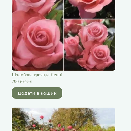
Штамбова троянда Ленні
790
₴
840
₴
Оригінальна
Поточна
ціна:
ціна:
Додати в кошик
840 ₴.
790 ₴.