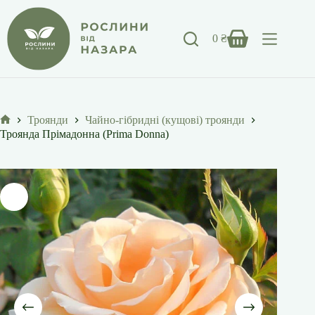
Перейти
до
вмісту
0
₴
Кошик
Троянди
Чайно-гібридні (кущові) троянди
Головна
Троянда Прімадонна (Prima Donna)