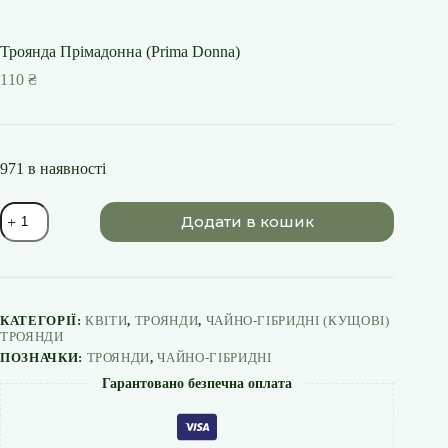
Троянда Прімадонна (Prima Donna)
110
₴
971 в наявності
Троянда
Додати в кошик
Прімадонна
(Prima
Donna)
кількість
КАТЕГОРІЇ:
КВІТИ
,
ТРОЯНДИ
,
ЧАЙНО-ГІБРИДНІ (КУЩОВІ)
ТРОЯНДИ
ПОЗНАЧКИ:
ТРОЯНДИ
,
ЧАЙНО-ГІБРИДНІ
Гарантовано безпечна оплата