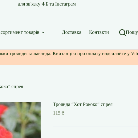
для зв'язку ФБ та Інстаграм
сортимент товарів
Доставка
Контакти
Пошу
ільки троянди та лаванда. Квитанцію про оплату надсилайте у Vib
коко” спрея
Троянда “Хот Рококо” спрея
115
₴