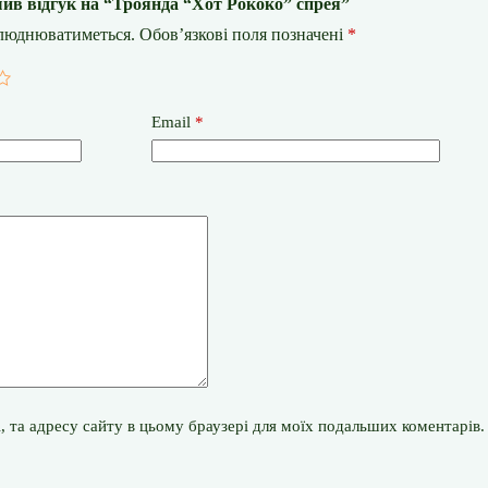
ив відгук на “Троянда “Хот Рококо” спрея”
илюднюватиметься.
Обов’язкові поля позначені
*
Email
*
il, та адресу сайту в цьому браузері для моїх подальших коментарів.