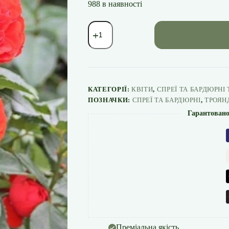
988 в наявності
Троянда
"Хот
Рококо"
спрея
кількість
КАТЕГОРІЇ:
КВІТИ
,
СПРЕЇ ТА БАРДЮРНІ
ПОЗНАЧКИ:
СПРЕЇ ТА БАРДЮРНІ
,
ТРОЯН
Гарантовано
Преміальна якість