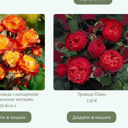
оянда з шикарними
Троянда Піано
воними квітками
120
₴
20
₴
840
₴
Оригінальна
Поточна
ціна:
ціна:
ти в кошик
Додати в кошик
840 ₴.
720 ₴.