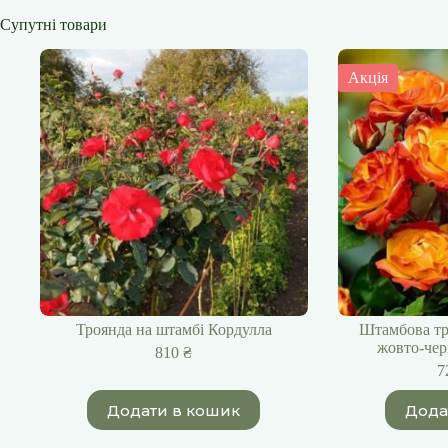
Супутні товари
Акція
Троянда на штамбі Кордулла
Штамбова тр
жовто-чер
810
₴
7
Додати в кошик
Дода