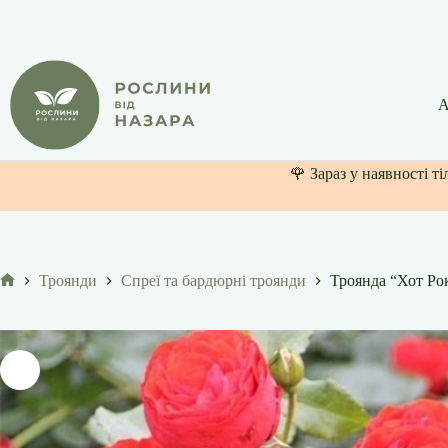
Перейти
до
вмісту
А
🌹 Зараз у наявності т
Троянди
Спреї та бардюрні троянди
Троянда “Хот Ро
Головна