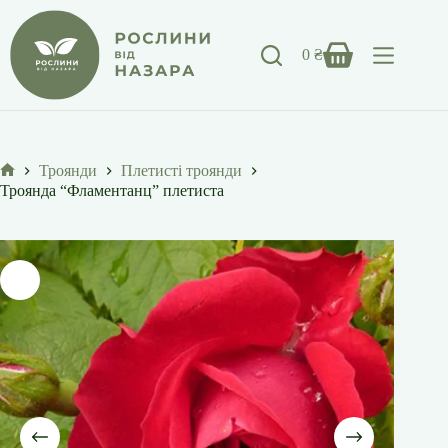
Перейти
до
вмісту
0
₴
Кошик
Троянди
Плетисті троянди
Головна
Троянда “Фламентанц” плетиста