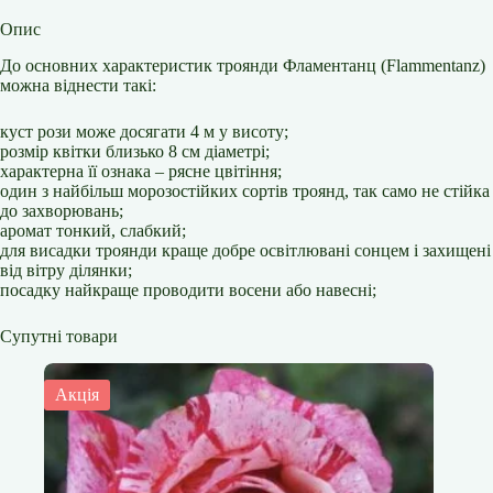
Опис
До основних характеристик троянди Фламентанц (Flammentanz)
можна віднести такі:
куст рози може досягати 4 м у висоту;
розмір квітки близько 8 см діаметрі;
характерна її ознака – рясне цвітіння;
один з найбільш морозостійких сортів троянд, так само не стійка
до захворювань;
аромат тонкий, слабкий;
для висадки троянди краще добре освітлювані сонцем і захищені
від вітру ділянки;
посадку найкраще проводити восени або навесні;
Супутні товари
Акція