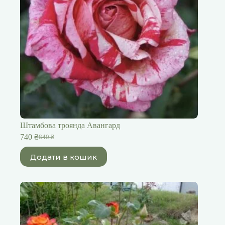
Штамбова троянда Авангард
740
₴
840
₴
Оригінальна
Поточна
ціна:
ціна:
Додати в кошик
840 ₴.
740 ₴.