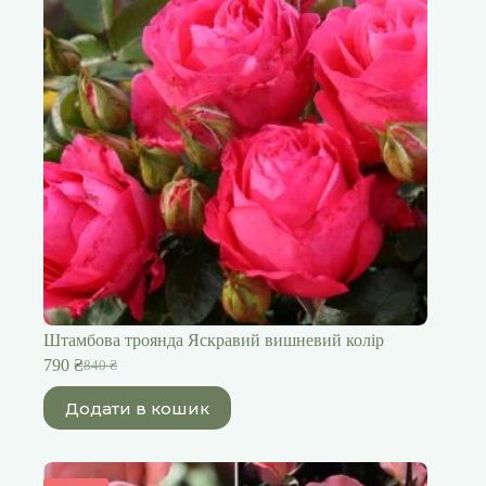
Штамбова троянда Яскравий вишневий колір
790
₴
840
₴
Оригінальна
Поточна
ціна:
ціна:
Додати в кошик
840 ₴.
790 ₴.