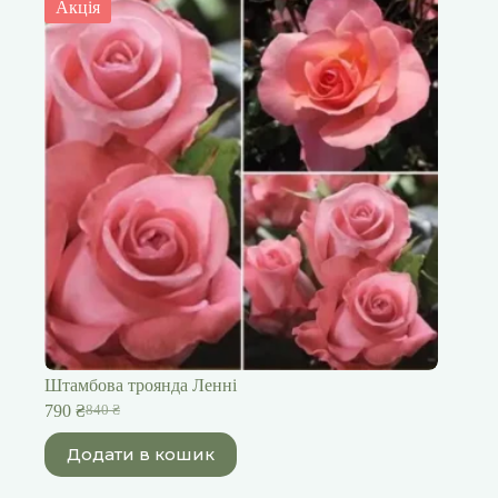
Акція
Штамбова троянда Ленні
790
₴
840
₴
Оригінальна
Поточна
ціна:
ціна:
Додати в кошик
840 ₴.
790 ₴.