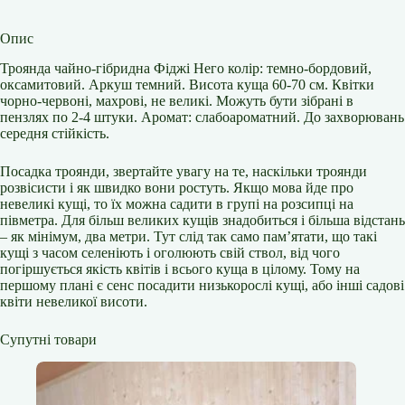
Опис
Троянда чайно-гібридна Фіджі Него колір: темно-бордовий,
оксамитовий. Аркуш темний. Висота куща 60-70 см. Квітки
чорно-червоні, махрові, не великі. Можуть бути зібрані в
пензлях по 2-4 штуки. Аромат: слабоароматний. До захворювань
середня стійкість.
Посадка троянди, звертайте увагу на те, наскільки троянди
розвісисти і як швидко вони ростуть. Якщо мова йде про
невеликі кущі, то їх можна садити в групі на розсипці на
півметра. Для більш великих кущів знадобиться і більша відстань
– як мінімум, два метри. Тут слід так само пам’ятати, що такі
кущі з часом селеніють і оголюють свій ствол, від чого
погіршується якість квітів і всього куща в цілому. Тому на
першому плані є сенс посадити низькорослі кущі, або інші садові
квіти невеликої висоти.
Супутні товари