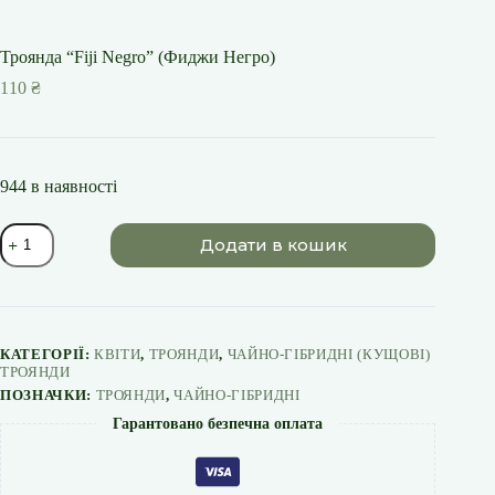
Троянда “Fiji Negro” (Фиджи Негро)
110
₴
944 в наявності
Троянда
Додати в кошик
"Fiji
Negro"
(Фиджи
Негро)
кількість
КАТЕГОРІЇ:
КВІТИ
,
ТРОЯНДИ
,
ЧАЙНО-ГІБРИДНІ (КУЩОВІ)
ТРОЯНДИ
ПОЗНАЧКИ:
ТРОЯНДИ
,
ЧАЙНО-ГІБРИДНІ
Гарантовано безпечна оплата