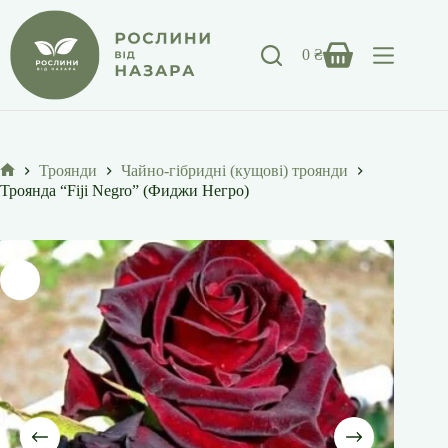
Перейти
до
вмісту
0
₴
Кошик
Троянди
Чайно-гібридні (кущові) троянди
Головна
Троянда “Fiji Negro” (Фиджи Негро)