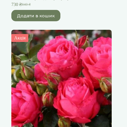
730
₴
840
₴
Оригінальна
Поточна
ціна:
ціна:
Додати в кошик
840 ₴.
730 ₴.
Акція