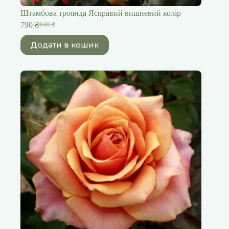
Штамбова троянда Яскравий вишневий колір
790
₴
840
₴
Оригінальна
Поточна
ціна:
ціна:
Додати в кошик
840 ₴.
790 ₴.