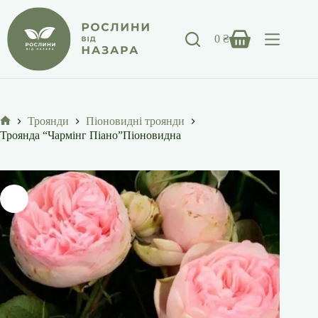
Перейти
до
вмісту
0
₴
Кошик
Троянди
Піоновидні троянди
Головна
Троянда “Чармінг Піано”Піоновидна