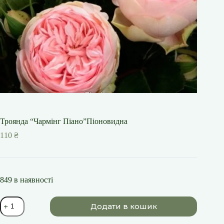
Троянда “Чармінг Піано”Піоновидна
110
₴
849 в наявності
Троянда
Додати в кошик
"Чармінг
Піано"Піоновидна