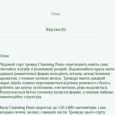
Опис
Відгуки (0)
Опис
Чудовий сорт троянд Charming Piano перетворить навіть саму
звичайну клумбу в розкішний розарій. Надзвичайної краси квіти
давньої романтичної форми володіють легким, ненав’язливим
ароматом, з тонкою ноткою меліси. Троянди мають цікавий
окрас ndash; плавно переливаються відтінки рожевого і білого,
роблять цю квітку особливим, елегантним, різко виділяється.
Розпускається бутон спочатку кулястої форми, а пізніше набуває
чашоподібну структуру.
Кущ Charming Piano виростає до 120-1400 сантиметрів, і має
яскраво-зелені, великі, глянцеві листя. Троянди цього сорту