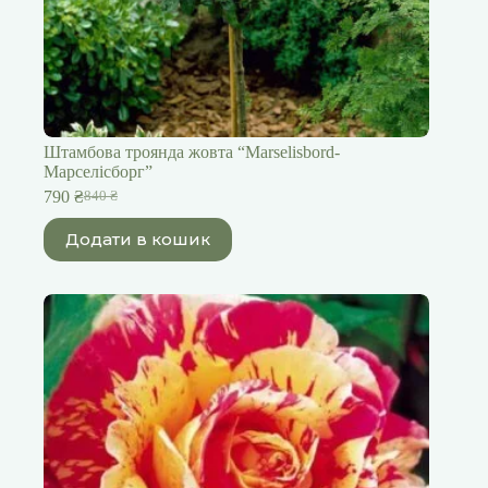
Штамбова троянда жовта “Marselisbord-
Марселісборг”
790
₴
840
₴
Оригінальна
Поточна
ціна:
ціна:
Додати в кошик
840 ₴.
790 ₴.