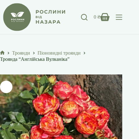
Перейти
до
вмісту
0
₴
Кошик
Троянди
Піоновидні троянди
Головна
Троянда “Англійська Вулканіка”