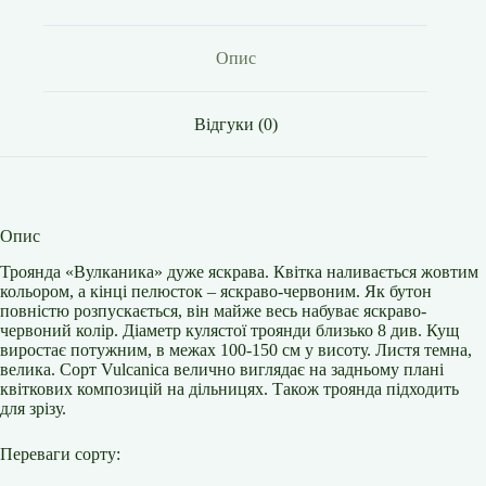
Опис
Відгуки (0)
Опис
Троянда «Вулканика» дуже яскрава. Квітка наливається жовтим
кольором, а кінці пелюсток – яскраво-червоним. Як бутон
повністю розпускається, він майже весь набуває яскраво-
червоний колір. Діаметр кулястої троянди близько 8 див. Кущ
виростає потужним, в межах 100-150 см у висоту. Листя темна,
велика. Сорт Vulcanica велично виглядає на задньому плані
квіткових композицій на дільницях. Також троянда підходить
для зрізу.
Переваги сорту: