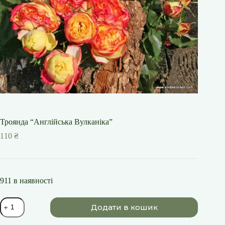
Троянда “Англійська Вулканіка”
110
₴
911 в наявності
Троянда
Додати в кошик
"Англійська
Вулканіка"