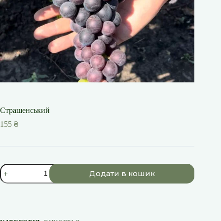
Страшенський
155
₴
Страшенський
Додати в кошик
кількість