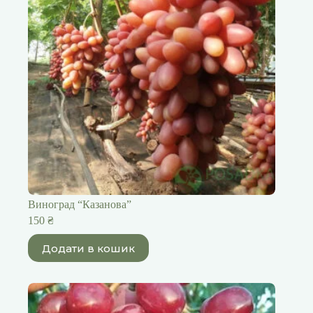
Виноград “Казанова”
150
₴
Додати в кошик