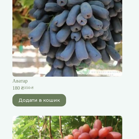
Аватар
180
₴
350
₴
Оригінальна
Поточна
ціна:
ціна:
Додати в кошик
350 ₴.
180 ₴.