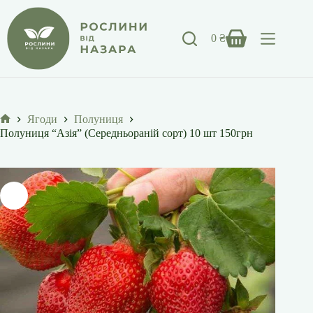
Перейти
до
вмісту
0
₴
Кошик
Ягоди
Полуниця
Головна
Полуниця “Азія” (Середньораній сорт) 10 шт 150грн