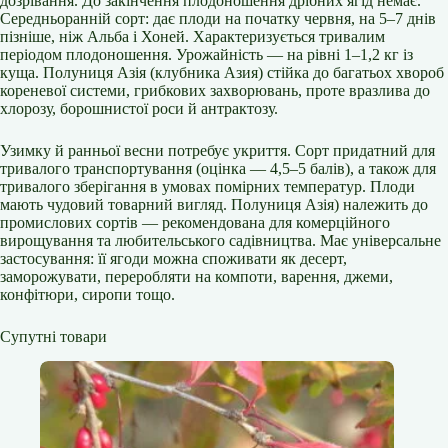
дозрівання. До закінчення плодоношення дрібних ягід немає.
Середньоранній сорт: дає плоди на початку червня, на 5–7 днів
пізніше, ніж Альба і Хоней. Характеризується тривалим
періодом плодоношення. Урожайність — на рівні 1–1,2 кг із
куща. Полуниця Азія (клубника Азия) стійка до багатьох хвороб
кореневої системи, грибкових захворювань, проте вразлива до
хлорозу, борошнистої роси й антрактозу.
Узимку й ранньої весни потребує укриття. Сорт придатний для
тривалого транспортування (оцінка — 4,5–5 балів), а також для
тривалого зберігання в умовах помірних температур. Плоди
мають чудовий товарний вигляд. Полуниця Азія) належить до
промислових сортів — рекомендована для комерційного
вирощування та любительського садівництва. Має універсальне
застосування: її ягоди можна споживати як десерт,
заморожувати, переробляти на компоти, варення, джеми,
конфітюри, сиропи тощо.
Супутні товари