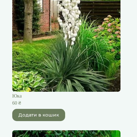
Юка
60
₴
Додати в кошик