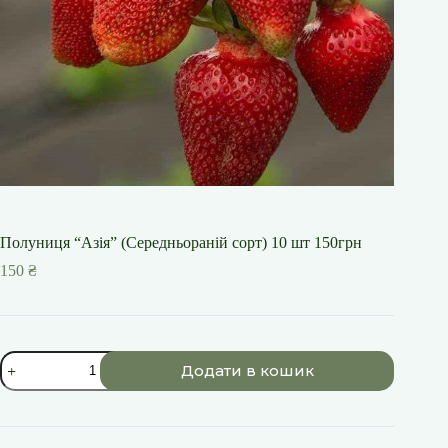
Полуниця “Азія” (Середньораній сорт) 10 шт 150грн
150
₴
Полуниця
Додати в кошик
"Азія"
(Середньораній
сорт)
10
шт