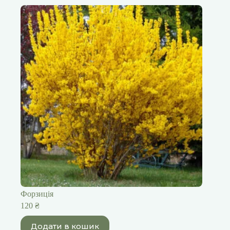
Форзиція
120
₴
Додати в кошик