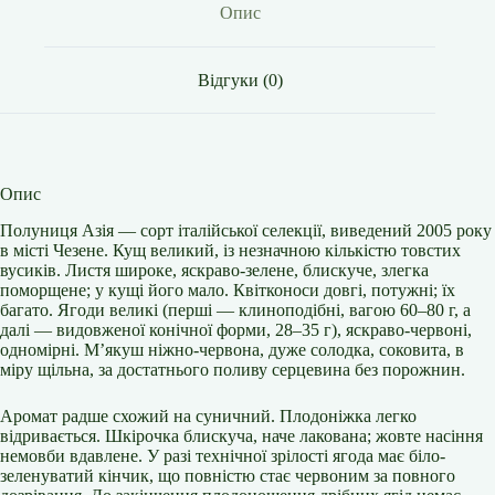
Опис
Відгуки (0)
Опис
Полуниця Азія — сорт італійської селекції, виведений 2005 року
в місті Чезене. Кущ великий, із незначною кількістю товстих
вусиків. Листя широке, яскраво-зелене, блискуче, злегка
поморщене; у кущі його мало. Квітконоси довгі, потужні; їх
багато. Ягоди великі (перші — клиноподібні, вагою 60–80 г, а
далі — видовженої конічної форми, 28–35 г), яскраво-червоні,
одномірні. М’якуш ніжно-червона, дуже солодка, соковита, в
міру щільна, за достатнього поливу серцевина без порожнин.
Аромат радше схожий на суничний. Плодоніжка легко
відривається. Шкірочка блискуча, наче лакована; жовте насіння
немовби вдавлене. У разі технічної зрілості ягода має біло-
зеленуватий кінчик, що повністю стає червоним за повного