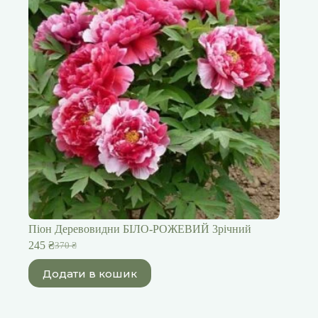
Піон Деревовидни БІЛО-РОЖЕВИЙ 3річний
245
₴
370
₴
Оригінальна
Поточна
ціна:
ціна:
Додати в кошик
370 ₴.
245 ₴.