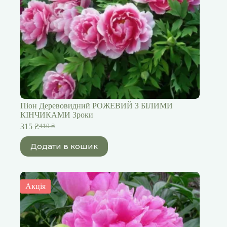
Піон Деревовидний РОЖЕВИЙ З БІЛИМИ
КІНЧИКАМИ 3роки
315
₴
410
₴
Оригінальна
Поточна
ціна:
ціна:
Додати в кошик
410 ₴.
315 ₴.
Акція