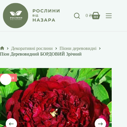
Перейти
до
вмісту
0
₴
Кошик
Декоративні рослини
Піони деревовидні
Головна
Піон Деревовидний БОРДОВИЙ 3річний
Акція