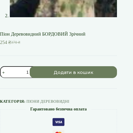
Піон Деревовидний БОРДОВИЙ 3річний
254
₴
370
₴
Оригінальна
Поточна
ціна:
ціна:
370 ₴.
254 ₴.
Піон
Додати в кошик
Деревовидний
БОРДОВИЙ
3річний
кількість
КАТЕГОРІЯ:
ПІОНИ ДЕРЕВОВИДНІ
Гарантовано безпечна оплата