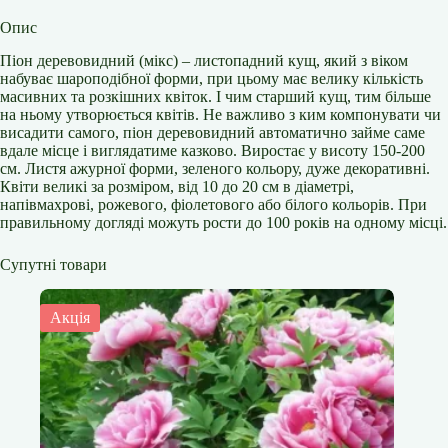
Опис
Піон деревовидний (мікс) – листопадний кущ, який з віком
набуває шароподібної форми, при цьому має велику кількість
масивних та розкішних квіток. І чим старший кущ, тим більше
на ньому утворюється квітів. Не важливо з ким компонувати чи
висадити самого, піон деревовидний автоматично займе саме
вдале місце і виглядатиме казково. Виростає у висоту 150-200
см. Листя ажурної форми, зеленого кольору, дуже декоративні.
Квіти великі за розміром, від 10 до 20 см в діаметрі,
напівмахрові, рожевого, фіолетового або білого кольорів. При
правильному догляді можуть рости до 100 років на одному місці.
Супутні товари
Акція