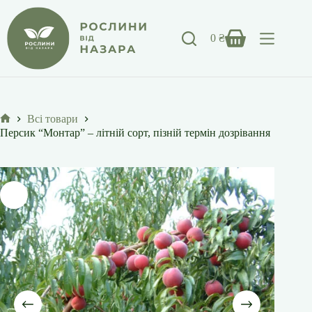
Перейти
до
вмісту
0
₴
Кошик
Всі товари
Головна
Персик “Монтар” – літній сорт, пізній термін дозрівання