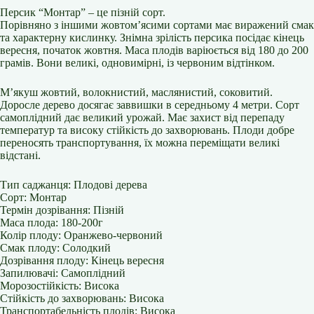
Персик “Монтар” – це пізній сорт.
Порівняно з іншими жовтом’ясими сортами має виражений смак
та характерну кислинку. Знімна зрілість персика посідає кінець
вересня, початок жовтня. Маса плодів варіюється від 180 до 200
грамів. Вони великі, одновимірні, із червоним відтінком.
М’якуш жовтий, волокнистий, маслянистий, соковитий.
Доросле дерево досягає заввишки в середньому 4 метри. Сорт
самоплідний дає великий урожай. Має захист від перепаду
температур та високу стійкість до захворювань. Плоди добре
переносять транспортування, їх можна переміщати великі
відстані.
Тип саджанця: Плодові дерева
Сорт: Монтар
Термін дозрівання: Пізній
Маса плода: 180-200г
Колір плоду: Оранжево-червоний
Смак плоду: Солодкий
Дозрівання плоду: Кінець вересня
Запилювачі: Самоплідний
Морозостійкість: Висока
Стійкість до захворювань: Висока
Транспортабельність плодів: Висока