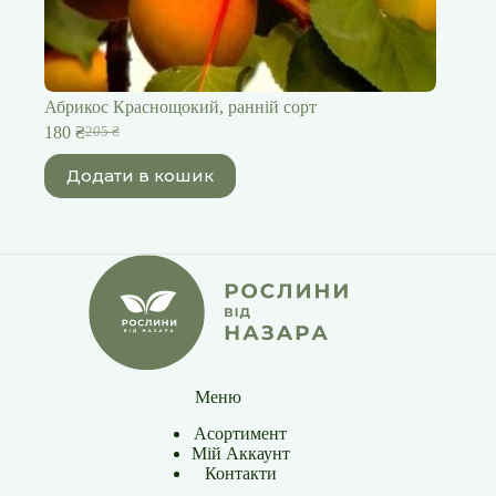
Абрикос Краснощокий, ранній сорт
180
₴
205
₴
Оригінальна
Поточна
ціна:
ціна:
Додати в кошик
205 ₴.
180 ₴.
Меню
Асортимент
Мій Аккаунт
Контакти