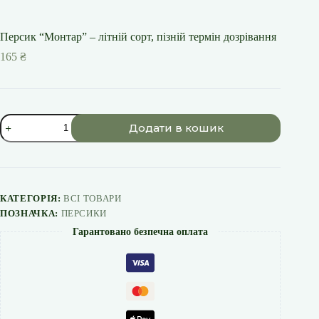
Персик “Монтар” – літній сорт, пізній термін дозрівання
165
₴
Персик
Додати в кошик
"Монтар"
-
літній
сорт,
пізній
термін
КАТЕГОРІЯ:
ВСІ ТОВАРИ
дозрівання
ПОЗНАЧКА:
ПЕРСИКИ
кількість
Гарантовано безпечна оплата