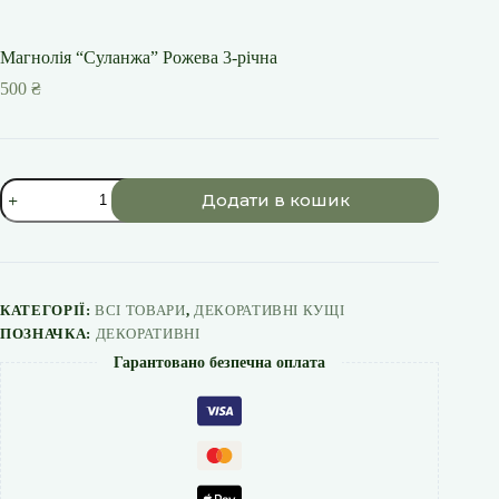
Магнолія “Суланжа” Рожева 3-річна
500
₴
Магнолія
Додати в кошик
"Суланжа"
Рожева
3-
річна
кількість
КАТЕГОРІЇ:
ВСІ ТОВАРИ
,
ДЕКОРАТИВНІ КУЩІ
ПОЗНАЧКА:
ДЕКОРАТИВНІ
Гарантовано безпечна оплата