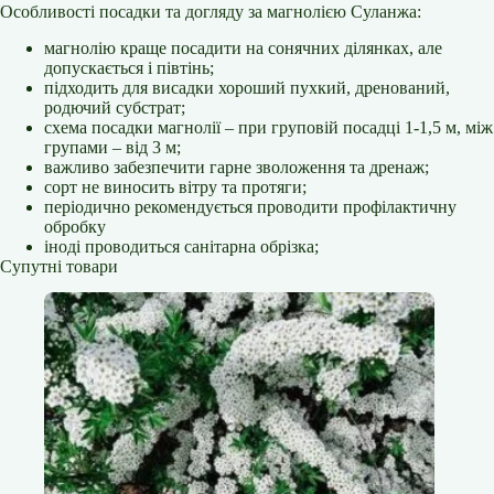
Особливості посадки та догляду за магнолією Суланжа:
магнолію краще посадити на сонячних ділянках, але
допускається і півтінь;
підходить для висадки хороший пухкий, дренований,
родючий субстрат;
схема посадки магнолії – при груповій посадці 1-1,5 м, між
групами – від 3 м;
важливо забезпечити гарне зволоження та дренаж;
сорт не виносить вітру та протяги;
періодично рекомендується проводити профілактичну
обробку
іноді проводиться санітарна обрізка;
Супутні товари