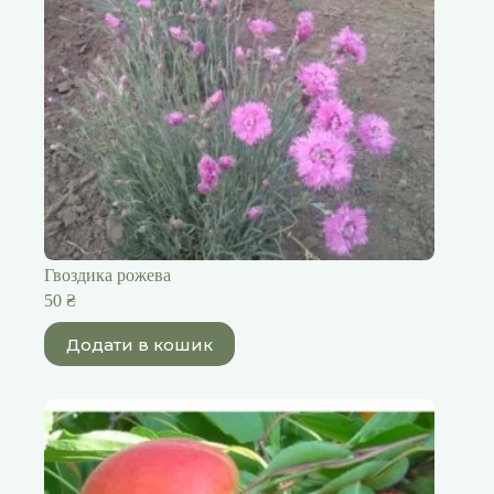
Гвоздика рожева
50
₴
Додати в кошик