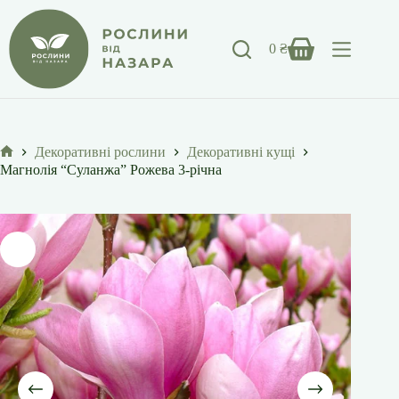
Перейти
до
вмісту
0
₴
Кошик
Декоративні рослини
Декоративні кущі
Головна
Магнолія “Суланжа” Рожева 3-річна