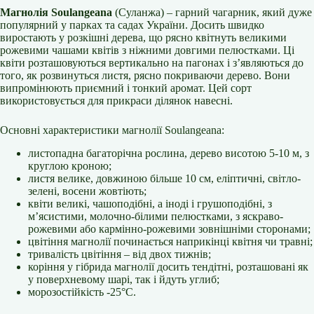
Магнолія Soulangeana
(Суланжа) – гарний чагарник, який дуже
популярний у парках та садах України. Досить швидко
виростають у розкішні дерева, що рясно квітнуть великими
рожевими чашами квітів з ніжними довгими пелюстками. Ці
квіти розташовуються вертикально на пагонах і з’являються до
того, як розвинуться листя, рясно покриваючи дерево. Вони
випромінюють приємний і тонкий аромат. Цей сорт
використовується для прикраси ділянок навесні.
Основні характеристики магнолії Soulangeana:
листопадна багаторічна рослина, дерево висотою 5-10 м, з
круглою кроною;
листя велике, довжиною більше 10 см, еліптичні, світло-
зелені, восени жовтіють;
квіти великі, чашоподібні, а іноді і грушоподібні, з
м’ясистими, молочно-білими пелюстками, з яскраво-
рожевими або кармінно-рожевими зовнішніми сторонами;
цвітіння магнолії починається наприкінці квітня чи травні;
тривалість цвітіння – від двох тижнів;
коріння у гібрида магнолії досить тендітні, розташовані як
у поверхневому шарі, так і йдуть углиб;
морозостійкість -25°С.