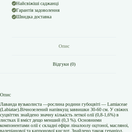
Найсвіжіші саджанці
Гарантія задоволення
Швидка доставка
Опис
Відгуки (0)
Опис
Лаванда вузьколиста —рослина родини губоцвіті — Lamiaceae
(Labiatae).Вічнозелений напівкущ заввишки 30-60 см. У свіжнх
суцвіттях знайдено значну кількість леткої олії (0,8-1,6%) в
листках її вміст дещо менший (0,3 %). Основними
компонентами олії є складні ефіри ліналоолу оцтоної, масляноі,
валеріанової та капронової кислот. Знайдено також гераніол,