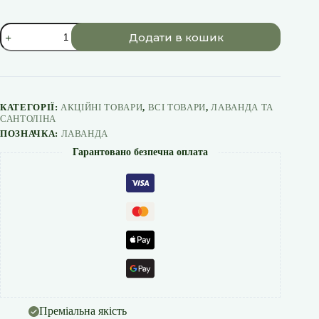
Лаванда
Додати в кошик
"Англійська
вузьколиста
кількість
КАТЕГОРІЇ:
АКЦІЙНІ ТОВАРИ
,
ВСІ ТОВАРИ
,
ЛАВАНДА ТА
САНТОЛІНА
ПОЗНАЧКА:
ЛАВАНДА
Гарантовано безпечна оплата
Преміальна якість