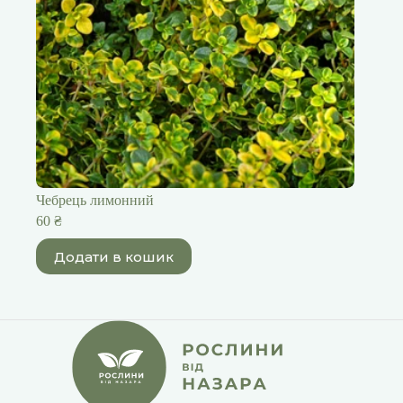
Чебрець лимонний
60
₴
Додати в кошик