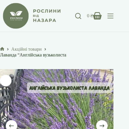
Перейти
до
вмісту
0
₴
Кошик
Акційні товари
Головна
Лаванда “Англійська вузьколиста