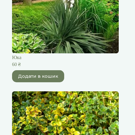
Юка
60
₴
Додати в кошик