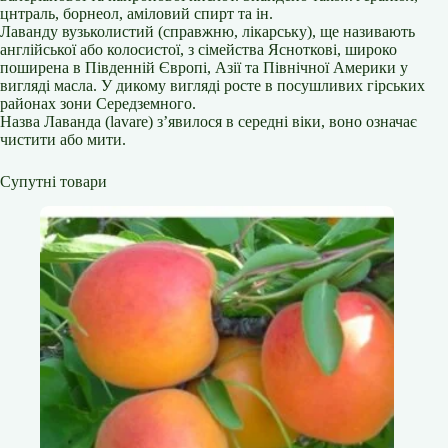
цнтраль, борнеол, аміловий спирт та ін.
Лаванду вузьколистий (справжню, лікарську), ще називають
англійської або колосистої, з сімейства Ясноткові, широко
поширена в Південній Європі, Азії та Північної Америки у
вигляді масла. У дикому вигляді росте в посушливих гірських
районах зони Середземного.
Назва Лаванда (lavare) з’явилося в середні віки, воно означає
чистити або мити.
Супутні товари