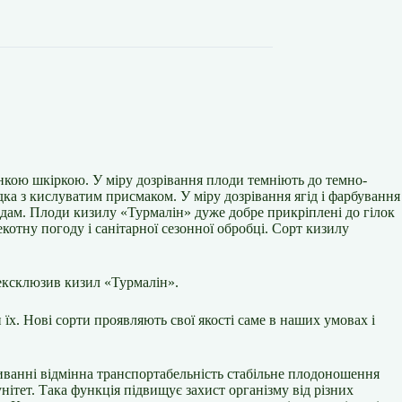
онкою шкіркою. У міру дозрівання плоди темніють до темно-
дка з кислуватим присмаком. У міру дозрівання ягід і фарбування
лодам. Плоди кизилу «Турмалін» дуже добре прикріплені до гілок
котну погоду і санітарної сезонної обробці. Сорт кизилу
 ексклюзив кизил «Турмалін».
х. Нові сорти проявляють свої якості саме в наших умовах і
иванні відмінна транспортабельність стабільне плодоношення
нітет. Така функція підвищує захист організму від різних