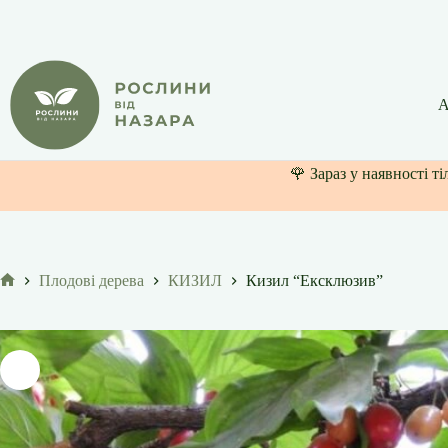
Перейти
до
вмісту
А
🌹 Зараз у наявності т
Плодові дерева
КИЗИЛ
Кизил “Ексклюзив”
Головна