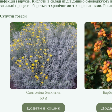
інфекцій і вірусів. Кислоти в складі ягід відмінно омолоджують
запальні процеси і бореться з хронічними захворюваннями. Росли
Супутні товари
Сантоліна блакитна
Барб
60
₴
Додати в кошик
Дода