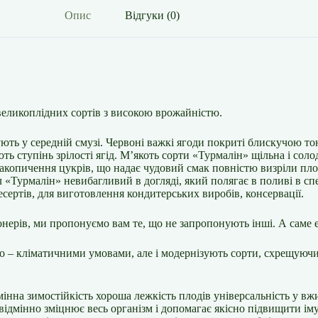
Опис
Відгуки (0)
великоплідних сортів з високою врожайністю.
ють у середній смузі. Червоні важкі ягоди покриті блискучою т
ь ступінь зрілості ягід. М’якоть сорти «Турмалін» щільна і соло
а накопичення цукрів, що надає чудовий смак повністю визріли п
 «Турмалін» невибагливий в догляді, який полягає в поливі в спе
есертів, для виготовлення кондитерських виробів, консервації.
ціонерів, ми пропонуємо вам те, що не запропонують інші. А саме
 – кліматичними умовами, але і модернізують сорти, схрещуючи ї
інна зимостійкість хороша лежкість плодів універсальність у вж
відмінно зміцнює весь організм і допомагає якісно підвищити іму