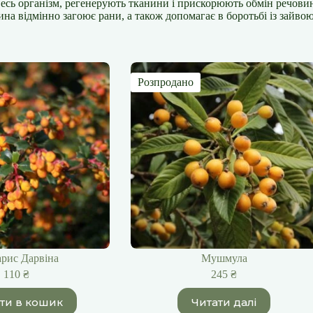
 весь організм, регенерують тканини і прискорюють обмін речови
на відмінно загоює рани, а також допомагає в боротьбі із зайво
Розпродано
арис Дарвіна
Мушмула
110
₴
245
₴
ти в кошик
Читати далі