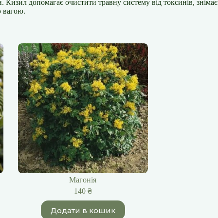
н. Кизил допомагає очистити травну систему від токсинів, знімає
ю вагою.
Магонія
140
₴
Додати в кошик