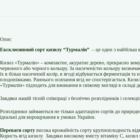
Опис
Ексклюзивний сорт кизилу “Турмалін”
– це один з найбільш 
Кизил «Турмалін» – компактне, акуратне дерево, прекрасно зиму
червоного або чорного кольору. За насиченістю кольору визначают
їх в більш насичений колір, в ягоді відбувається ферментація т
плодоніжками. Раннього осипання ягід не спостерігається. Кизил
«Турмалін» підходить для вживання в свіжому вигляді в складі д
Завдяки нашій тісній співпраці з безліччю розплідників і селек
Розплідники займаються не тільки адаптацією сортів до природно
ідеальні для вирощування в умовах України.
Переваги сорту
висока врожайність сорту крупноплодность відм
Користь ягід кизилу Завдяки високому вмісту вітаміну С, кизил 