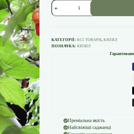
Кизил
"Ексклюзив"
кількість
КАТЕГОРІЇ:
ВСІ ТОВАРИ
,
КИЗИЛ
ПОЗНАЧКА:
КИЗИЛ
Гарантовано
Преміальна якість
Найсвіжіші саджанці