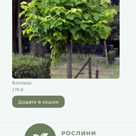
Катальпа
170
₴
Додати в кошик