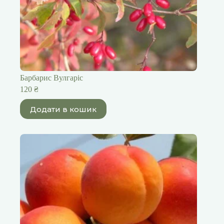
Барбарис Вулгаріс
120
₴
Додати в кошик