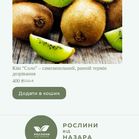
Ківі “Cоло” – самозапильний, ранній термін
дозрівання
400
₴
550
₴
Оригінальна
Поточна
ціна:
ціна:
Додати в кошик
550 ₴.
400 ₴.