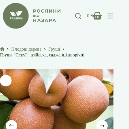
Перейти
до
вмісту
0
₴
Кошик
Плодові дерева
Груші
Головна
Груша “Секуї”, азійська, саджанці дворічні