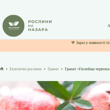
Перейти
до
вмісту
А
🌹 Зараз у наявності т
Екзотичні рослини
Гранат
Гранат «Гюлейша червона
Головна