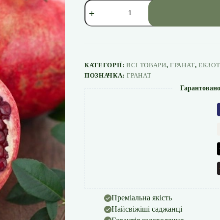
Гранат
«Гюлейша
червона»
кількість
КАТЕГОРІЇ:
ВСІ ТОВАРИ
,
ГРАНАТ
,
ЕКЗОТ
ПОЗНАЧКА:
ГРАНАТ
Гарантовано
Преміальна якість
Найсвіжіші саджанці