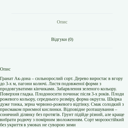
Опис
Відгуки (0)
Опис
Гранат Ак-дона – сильнорослий сорт. Дерево виростає в вгору
до 3-х м, пагони колючі. Листя подовженої форми з
продовгуватими кінчиками. Забарвлення зеленого кольору.
Поверхня гладка. Плодоносити починає після 3-х років. Плоди
рожевого кольору, середнього розміру, форма округла. Шкірка
дуже тонка, зерна червоно-рожевого відтінку. Смак солодкий з
присмаком приємної кислинки. Відповідне розташування –
сонячний ділянку без протягів. Грунт підійде різний, але краще
вибрати родючу з помірним зволоженням. Сорт морозостійкий
без укриття в умовах не суворою зими