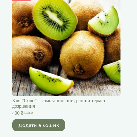
Ківі “Cоло” – самозапильний, ранній термін
дозрівання
400
₴
550
₴
Оригінальна
Поточна
ціна:
ціна:
Додати в кошик
550 ₴.
400 ₴.