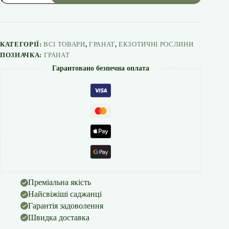
дона"
Сильно-
рослий
сорт.
кількість
КАТЕГОРІЇ:
ВСІ ТОВАРИ
,
ГРАНАТ
,
ЕКЗОТИЧНІ РОСЛИНИ
ПОЗНАЧКА:
ГРАНАТ
Гарантовано безпечна оплата
Преміальна якість
Найсвіжіші саджанці
Гарантія задоволення
Швидка доставка