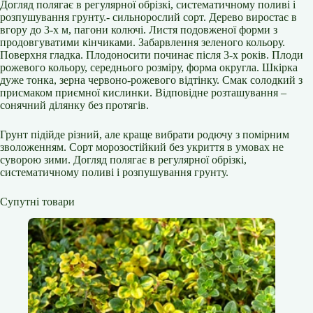
Догляд полягає в регулярної обрізкі, систематичному поливі і
розпушування грунту.- сильнорослий сорт. Дерево виростає в
вгору до 3-х м, пагони колючі. Листя подовженої форми з
продовгуватими кінчиками. Забарвлення зеленого кольору.
Поверхня гладка. Плодоносити починає після 3-х років. Плоди
рожевого кольору, середнього розміру, форма округла. Шкірка
дуже тонка, зерна червоно-рожевого відтінку. Смак солодкий з
присмаком приємної кислинки. Відповідне розташування –
сонячний ділянку без протягів.
Грунт підійде різний, але краще вибрати родючу з помірним
зволоженням. Сорт морозостійкий без укриття в умовах не
суворою зими. Догляд полягає в регулярної обрізкі,
систематичному поливі і розпушування грунту.
Супутні товари