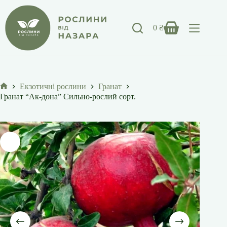
Перейти
до
вмісту
0
₴
Кошик
Екзотичні рослини
Гранат
Головна
Гранат “Ак-дона” Сильно-рослий сорт.