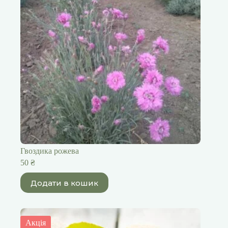
Гвоздика рожева
50
₴
Додати в кошик
Акція