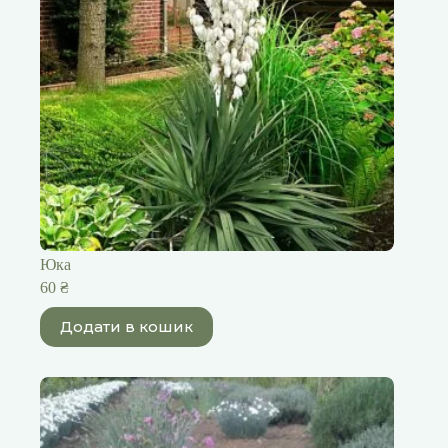
Юка
60
₴
Додати в кошик