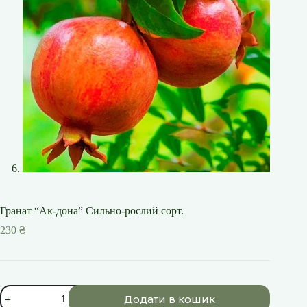
Гранат “Ак-дона” Сильно-рослий сорт.
230
₴
Гранат
Додати в кошик
"Ак-