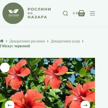
Перейти
до
вмісту
0
₴
Кошик
Декоративні рослини
Декоративні кущі
Головна
Гібіскус червоний