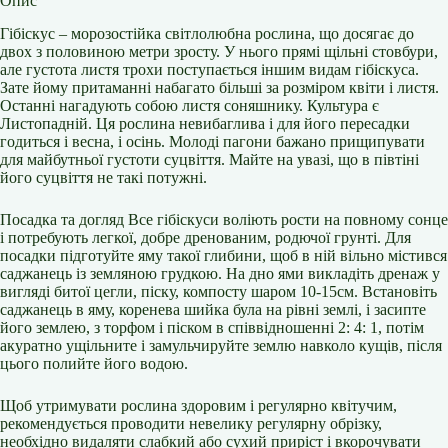
Опис
Гібіскус – морозостійка світлолюбна рослина, що досягає до
двох з половиною метри зросту. У нього прямі щільні стовбури,
але густота листя трохи поступається іншим видам гібіскуса.
Зате йому притаманні набагато більші за розміром квіти і листя.
Останні нагадують собою листя соняшнику. Культура є
Листопадній. Ця рослина невибаглива і для його пересадки
годиться і весна, і осінь. Молоді пагони бажано прищипувати
для майбутньої густоти суцвіття. Майте на увазі, що в півтіні
його суцвіття не такі потужні.
Посадка та догляд Все гібіскуси воліють рости на повному сонце
і потребують легкої, добре дренованим, родючої грунті. Для
посадки підготуйте яму такої глибини, щоб в ній вільно містився
саджанець із земляною грудкою. На дно ями викладіть дренаж у
вигляді битої цегли, піску, компосту шаром 10-15см. Встановіть
саджанець в яму, коренева шийка була на рівні землі, і засипте
його землею, з торфом і піском в співвідношенні 2: 4: 1, потім
акуратно ущільните і замульчируйте землю навколо кущів, після
цього полийте його водою.
Щоб утримувати рослина здоровим і регулярно квітучим,
рекомендується проводити невелику регулярну обрізку,
необхідно видаляти слабкий або сухий приріст і вкорочувати