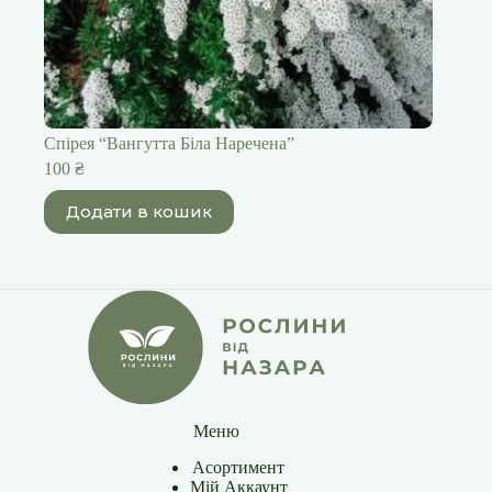
Спірея “Вангутта Біла Наречена”
100
₴
Додати в кошик
Меню
Асортимент
Мій Аккаунт