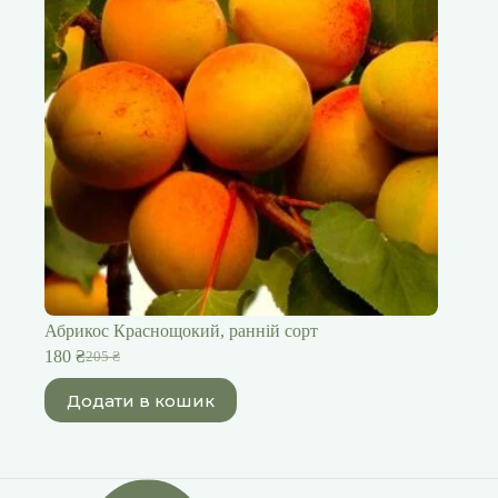
Абрикос Краснощокий, ранній сорт
180
₴
205
₴
Оригінальна
Поточна
ціна:
ціна:
Додати в кошик
205 ₴.
180 ₴.