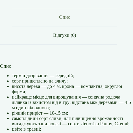
Опис
Відгуки (0)
Опис
термін дозрівання — середній;
сорт прищеплено на аличу;
висота дерева — до 4 м, крона — компактна, округлої
форми;
найкраще місце для вирощування — сонячна родюча
ділянка із захистом від вітру; відстань між деревами — 4-5
м один від одного;
річний приріст — 10-15 см;
самоплідний сорт сливи, для підвищення врожайності
висаджують запилювачі — сорти Лепотіка Рання, Стенлі;
цвіте в травні;