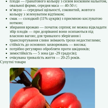
плоди — гранатового кольору з сизим восковим нальотом,
овальної форми, середня маса — 40-50 г;
м’якуш — середньої щільності, соковитий, жовтого
кольору з зеленуватим відтінком;
смак — солодкий (11% цукрів) з приємною кислуватою
ноткою;
збирання врожаю — початок серпня; не можна відкладати
збір плодів — при дозріванні вони осипаються під
власною вагою; для тривалого зберігання і
транспортування сливи знімають трохи недостиглими;
стійкість до основних захворювань — висока;
потрібно регулярно обробляти проти шкідників;
зимостійкість — 5 зона (до -29 градусів);
очікувана тривалість життя — 20-25 років.
Супутні товари