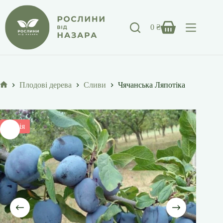
Перейти
до
вмісту
0
₴
Кошик
Плодові дерева
Сливи
Чячанська Ляпотіка
Головна
Акція