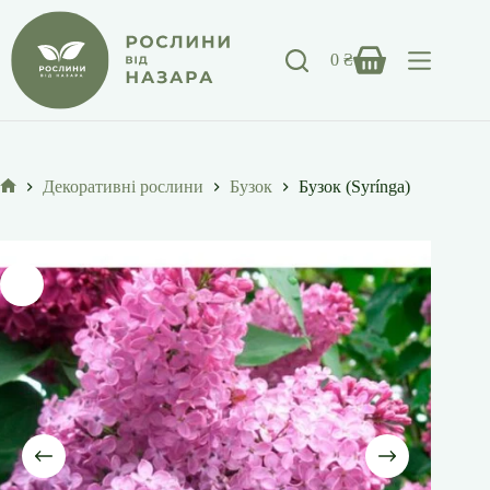
Перейти
до
вмісту
0
₴
Кошик
Декоративні рослини
Бузок
Бузок (Syrínga)
Головна