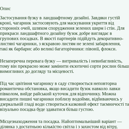
Опис
Застосування бузку в ландшафтному дизайні. Завдяки густій ​​
кроні, чагарник застосовують для маскування укриття від
сторонніх очей, шляхом спорудження зелених ширм і стін. Для
прикраси ландшафтного дизайну бузок добре виглядає в
групових посадках. В якості партнерів підійдуть декоративно-
листяні чагарники, з яскравою листям не зелені забарвлення,
такі як барбарис або великі багаторічники: півонії, флокси.
Незаперечна перевага бузку — витривалість і невибагливість,
тому він прекрасно може замінити екзотичні сорти рослин більш
вимогливих до догляду та місцевості.
Під час цвітіння чагарнику в саду створюється неповторна
романтична обстановка, якщо висадити бузок навколо лавки
півколом, вийде райський куточок для відпочинку. Можна
висадити пишні чагарники поблизу водойми, відбиваючись у
дзеркальній гладі води створиться казковий ефект таємничості та
візуально посадка буде здаватися більш густою.
Місцезнаходження та посадка. Найоптимальніший варіант —
ділянка з достатньою кількістю світла і з захистом від вітру,