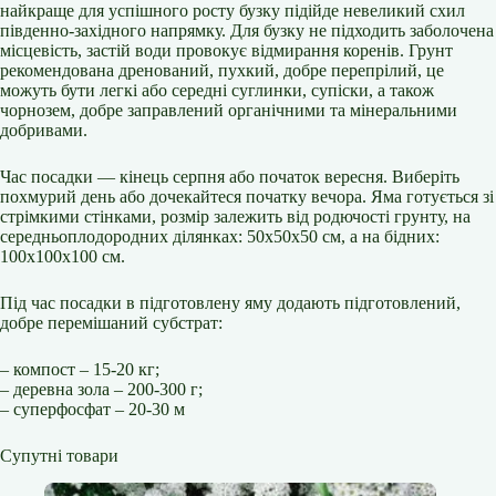
найкраще для успішного росту бузку підійде невеликий схил
південно-західного напрямку. Для бузку не підходить заболочена
місцевість, застій води провокує відмирання коренів. Грунт
рекомендована дренований, пухкий, добре перепрілий, це
можуть бути легкі або середні суглинки, супіски, а також
чорнозем, добре заправлений органічними та мінеральними
добривами.
Час посадки — кінець серпня або початок вересня. Виберіть
похмурий день або дочекайтеся початку вечора. Яма готується зі
стрімкими стінками, розмір залежить від родючості грунту, на
середньоплодородних ділянках: 50х50х50 см, а на бідних:
100х100х100 см.
Під час посадки в підготовлену яму додають підготовлений,
добре перемішаний субстрат:
– компост – 15-20 кг;
– деревна зола – 200-300 г;
– суперфосфат – 20-30 м
Супутні товари