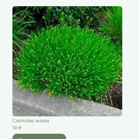
Сантоліна зелена
50
₴