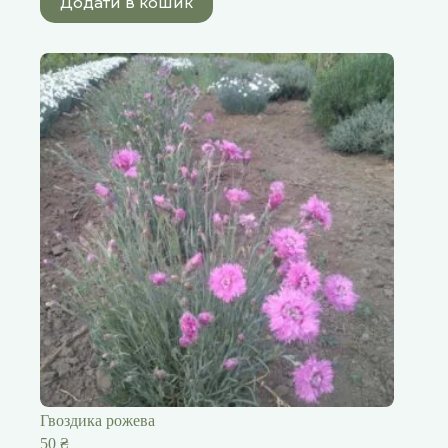
Додати в кошик
Гвоздика рожева
50
₴