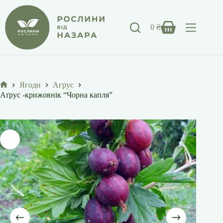
Перейти
до
вмісту
0
₴
Кошик
Ягоди
Агрус
Головна
Аґрус -крижовнік “Чорна капля”