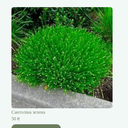
Сантоліна зелена
50
₴