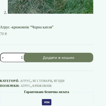
Аґрус -крижовнік “Чорна капля”
70
₴
Аґрус
Додати в кошик
-крижовнік
"Чорна
капля"
кількість
КАТЕГОРІЇ:
АГРУС
,
ВСІ ТОВАРИ
,
ЯГОДИ
ПОЗНАЧКИ:
АҐРУС
,
КРИЖОВНІК
Гарантовано безпечна оплата