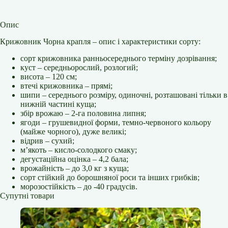
Опис
Крижовник Чорна крапля – опис і характеристики сорту:
сорт крижовника ранньосереднього терміну дозрівання;
куст – середньорослий, розлогий;
висота – 120 см;
втечі крижовника – прямі;
шипи – середнього розміру, одиночні, розташовані тільки в
нижній частині куща;
збір врожаю – 2-га половина липня;
ягоди – грушевидної форми, темно-червоного кольору
(майже чорного), дуже великі;
відрив – сухий;
м’якоть – кисло-солодкого смаку;
дегустаційна оцінка – 4,2 бала;
врожайність – до 3,0 кг з куща;
сорт стійкий до борошняної роси та інших грибків;
морозостійкість – до -40 градусів.
Супутні товари