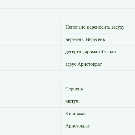
Непогано переносить засуху
Березень, Вересень
десертні, ароматні ягоди
аґрус Аристократ
Серпень
квітучі
З шипами
Аристократ