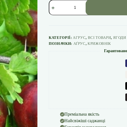
Аґрус
"Аристократ"
(з
шипами)
кількість
КАТЕГОРІЇ:
АГРУС
,
ВСІ ТОВАРИ
,
ЯГОДИ
ПОЗНАЧКИ:
АҐРУС
,
КРИЖОВНІК
Гарантовано
Преміальна якість
Найсвіжіші саджанці