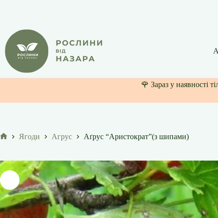
Перейти
до
вмісту
А
🌹 Зараз у наявності т
Ягоди
Агрус
Аґрус “Аристократ”(з шипами)
Головна