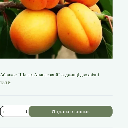
Абрикос “Шалах Ананасовий” саджанці двохрічні
180
₴
Абрикос
Додати в кошик
"Шалах
Ананасовий"
саджанці
двохрічні