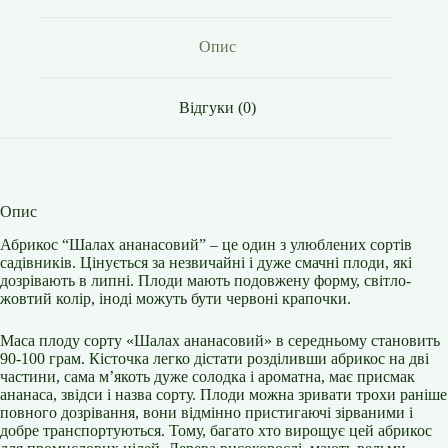
Опис
Відгуки (0)
Опис
Абрикос “Шалах ананасовий” – це один з улюблених сортів
садівників. Цінується за незвичайні і дуже смачні плоди, які
дозрівають в липні. Плоди мають подовжену форму, світло-
жовтий колір, іноді можуть бути червоні крапочки.
Маса плоду сорту «Шалах ананасовий» в середньому становить
90-100 грам. Кісточка легко дістати розділивши абрикос на дві
частини, сама м’якоть дуже солодка і ароматна, має присмак
ананаса, звідси і назва сорту. Плоди можна зривати трохи раніше
повного дозрівання, вони відмінно пристигаючі зірваними і
добре транспортуються. Тому, багато хто вирощує цей абрикос