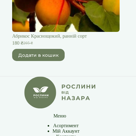
Абрикос Краснощокий, ранній сорт
180
₴
205
₴
Оригінальна
Поточна
ціна:
ціна:
Додати в кошик
205 ₴.
180 ₴.
Меню
Асортимент
Мій Аккаунт