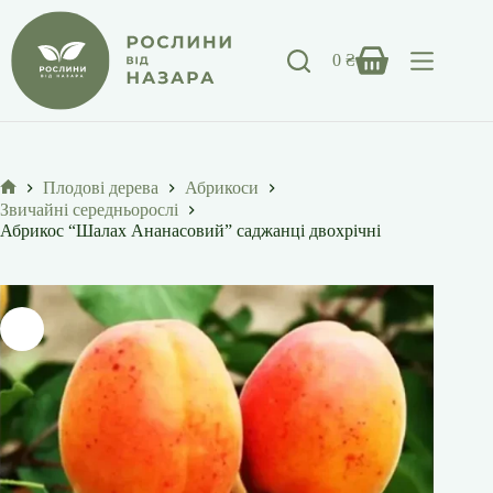
Перейти
до
вмісту
0
₴
Кошик
Плодові дерева
Абрикоси
Головна
Звичайні середньорослі
Абрикос “Шалах Ананасовий” саджанці двохрічні