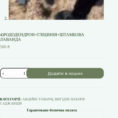
4)РОДОДЕНДРОН+ГЛІЦИНІЯ+ШТАМБОВА
ЛАВАНДА
500
₴
4)РОДОДЕНДРОН+ГЛІЦИНІЯ+ШТАМБОВА
Додати в кошик
ЛАВАНДА
кількість
КАТЕГОРІЇ:
АКЦІЙНІ ТОВАРИ
,
ВИГІДНІ НАБОРИ
САДЖАНЦІВ
Гарантовано безпечна оплата