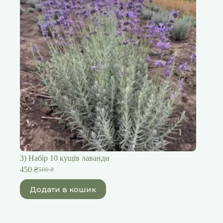
3) Набір 10 кущів лаванди
450
₴
500
₴
Оригінальна
Поточна
ціна:
ціна:
Додати в кошик
500 ₴.
450 ₴.