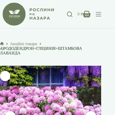
Перейти
до
вмісту
0
₴
Кошик
Акційні товари
Головна
4)РОДОДЕНДРОН+ГЛІЦИНІЯ+ШТАМБОВА
ЛАВАНДА