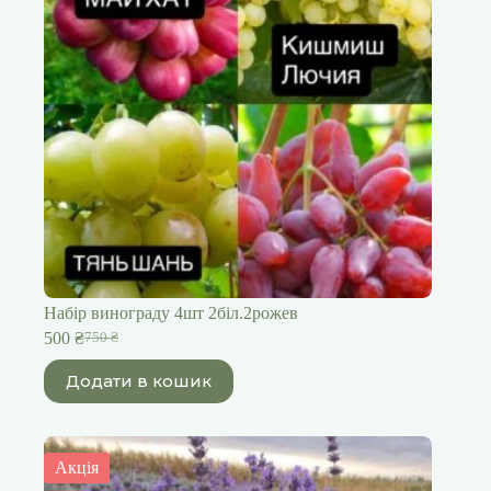
Набір винограду 4шт 2біл.2рожев
500
₴
750
₴
Оригінальна
Поточна
ціна:
ціна:
Додати в кошик
750 ₴.
500 ₴.
Акція