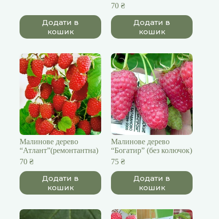
70
₴
Додати в
Додати в
кошик
кошик
Малинове дерево
Малинове дерево
“Атлант”(ремонтантна)
“Богатир” (без колючок)
70
₴
75
₴
Додати в
Додати в
кошик
кошик