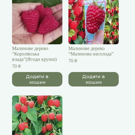
Малинове дерево
Малинове дерево
“Королівська
“Малинова насолода”
влада”(Ягоди крупні)
70
₴
70
₴
Додати в
Додати в
кошик
кошик