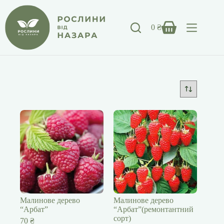
Перейти
до
вмісту
0
₴
Кошик
Малинове дерево
Малинове дерево
“Арбат”
“Арбат”(ремонтантний
сорт)
70
₴