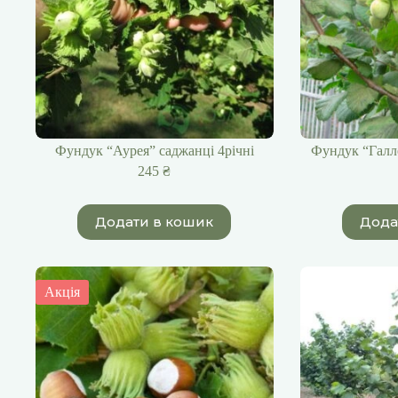
Фундук “Аурея” саджанці 4річні
Фундук “Галле
245
₴
Додати в кошик
Дода
Акція