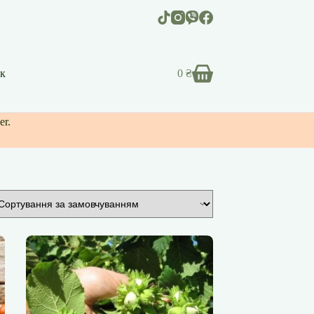
к
0
₴
Кошик
er.