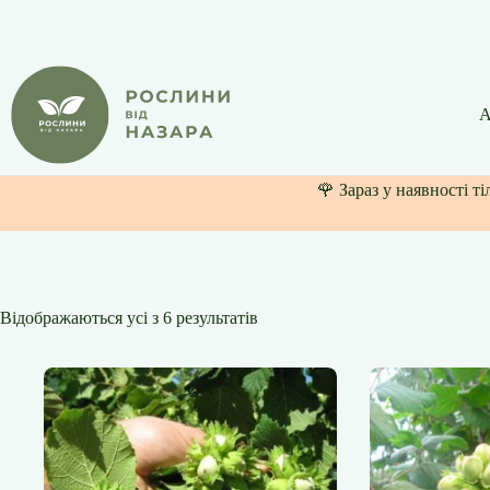
Перейти
до
вмісту
А
🌹 Зараз у наявності т
Відображаються усі з 6 результатів