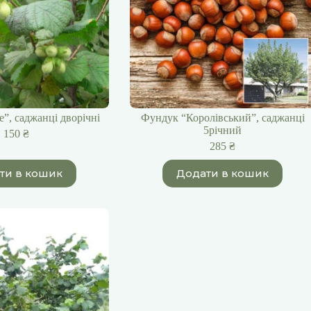
”, саджанці дворічні
Фундук “Королівський”, саджанці
5річний
150
₴
285
₴
ти в кошик
Додати в кошик