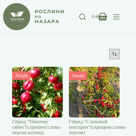
Перейти
до
вмісту
0
₴
Кошик
Акція
Акція
Гібрид “Північне
Гібрид “Сливовий
сяйво”(схрещені:слива-
нектарин”(схрещене:слива-
персик колона)
персик)