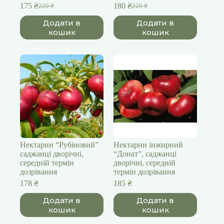
175
₴
180
₴
220
₴
220
₴
Оригінальна
Поточна
Оригінальна
Поточна
ціна:
ціна:
ціна:
ціна:
Додати в
Додати в
220 ₴.
175 ₴.
220 ₴.
180 ₴.
кошик
кошик
Нектарин “Рубіновий”
Нектарин інжирний
саджанці дворічні,
“Донат”, саджанці
середній термін
дворічні, середній
дозрівання
термін дозрівання
178
₴
185
₴
Додати в
Додати в
кошик
кошик